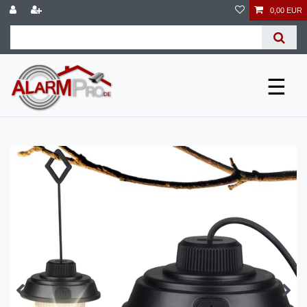
0,00 EUR
☰