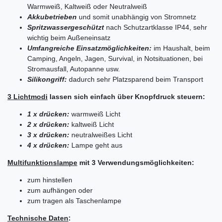
Warmweiß, Kaltweiß oder Neutralweiß
Akku
betrieben
und somit unabhängig von Stromnetz
Spritzwassergeschützt
nach Schutzartklasse IP44, sehr
wichtig beim Außeneinsatz
Umfangreiche Einsatzmöglichkeiten:
im Haushalt, beim
Camping, Angeln, Jagen, Survival, in Notsituationen, bei
Stromausfall, Autopanne usw.
Silikongriff:
dadurch sehr Platzsparend beim Transport
3
Lichtmodi
lassen sich einfach über Knopfdruck steuern:
1 x drücken:
warmweiß Licht
2 x drücken:
kaltweiß Licht
3 x drücken:
neutralweißes Licht
4 x drücken:
Lampe geht aus
Multifunktionslampe
mit 3 Verwendungsmöglichkeiten:
zum hinstellen
zum aufhängen oder
zum tragen als Taschenlampe
Technische Daten
: