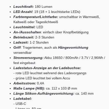
Leuchtkraft:
180 Lumen
LED Anzahl
: 19 (18 + 1 leuchtstarke LEDs)
Farbtemperatur/Lichtfarbe:
umschaltbar in Warmweiß,
Kaltweiß oder Tageslichtweiß
Leuchtmittel:
LED
An-/Ausschalten
: einfach über Knopfbetätigung
Betriebszeit:
2-3 Stunden
Ladezeit:
1-2 Stunden
Griff
: Trageriemen, auch als
Hängevorrichtung
verwendbar
Stromversorgung:
Akku 18650 / 800mAh / 3.7V / 2,96Wh /
fest eingebaut
Lade
status-Anzeige an der Ladebuchse:
- rote LED leuchtet wehrend des Ladevorgangs
- grüne LED leuchtet bei vollem Accu
Arbeitsstrom:
0,4A
Maße Lampe (H/B):
ca. 112 x 103 Ø mm
Länge
Silikon-Aufhängevorrichtung:
ca. 140 mm
Ladekabel:
- USB-C
- Länge ca. 50 cm