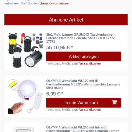
entnehmen Sie bitte den
Versandinformationen
.
Ähnliche Artikel
3in1 Multi Lampe GRUNDIG Taschenlampe
Laterne Flammen Leuchte SMD LED # 17772
17771
ab 10,95 € *
Artikel anzeigen
*
inkl. ges. MwSt.
zzgl.
Versandkosten
OLYMPIA Wandlicht WL100 mit IR
Fernbedienung 5 LED's Wand Leuchte Lampe #
5981 05981
6,99 € *
In den Warenkorb
*
inkl. ges. MwSt.
zzgl.
Versandkosten
OLYMPIA Wandlicht WL200 mit Infrarot
Fernbedienung 16 LED's Wand Leuchte Lampe