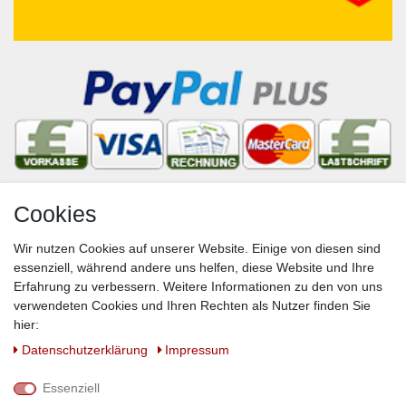
Cookies
Newsletter
Wir nutzen Cookies auf unserer Website. Einige von diesen sind
VORNAME
NACHNAME
essenziell, während andere uns helfen, diese Website und Ihre
Erfahrung zu verbessern. Weitere Informationen zu den von uns
Newsletter
E-MAIL **
verwendeten Cookies und Ihren Rechten als Nutzer finden Sie
Honig
hier:
Hiermit bestätige ich, dass ich die
Daten­schutz­erklärung
gelesen habe. Meine
Daten­schutz­erklärung
Impressum
Einwilligung kann ich jederzeit widerrufen.**
Essenziell
Abonnieren