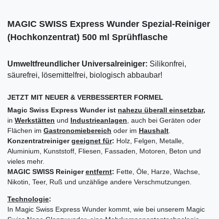
MAGIC SWISS Express Wunder Spezial-Reiniger
(Hochkonzentrat) 500 ml Sprühflasche
Umweltfreundlicher Universalreiniger:
Silikonfrei,
säurefrei, lösemittelfrei, biologisch abbaubar!
JETZT MIT NEUER & VERBESSERTER FORMEL
Magic Swiss Express Wunder ist
nahezu überall einsetzbar
,
in
Werkstätten
und
Industrieanlagen
, auch bei Geräten oder
Flächen im
Gastronomiebereich
oder im
Haushalt
.
Konzentratreiniger
geeignet für
:
Holz, Felgen, Metalle,
Aluminium, Kunststoff, Fliesen, Fassaden, Motoren, Beton und
vieles mehr.
MAGIC SWISS Reiniger
entfernt
:
Fette, Öle, Harze, Wachse,
Nikotin, Teer, Ruß und unzählige andere Verschmutzungen.
Technologie
:
In Magic Swiss Express Wunder kommt, wie bei unserem Magic