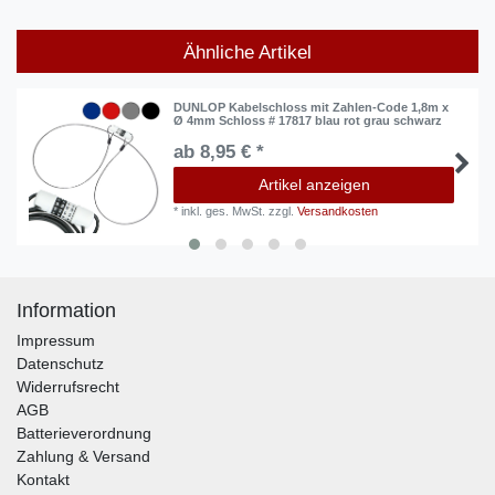
Ähnliche Artikel
DUNLOP Kabelschloss mit Zahlen-Code 1,8m x
Ø 4mm Schloss # 17817 blau rot grau schwarz
ab 8,95 € *
Artikel anzeigen
*
inkl. ges. MwSt.
zzgl.
Versandkosten
Information
Impressum
Datenschutz
Widerrufsrecht
AGB
Batterieverordnung
Zahlung & Versand
Kontakt