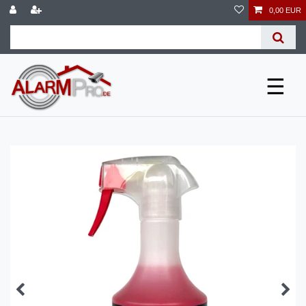
0,00 EUR
☰