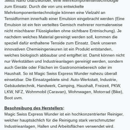
Swiss Nano Glanzwunder, eine Mehrkomponententechnologie
zum Einsatz. Durch die von uns entwickelte
Mehrkomponententechnologie können eine Vielzahl an
Tensidformen innerhalb einer Emulsion eingebracht werden (Eine
Emulsion ist ein fein verteiltes Gemisch mehrerer normalerweise
nicht mischbarer Flüssigkeiten ohne sichtbare Entmischung). Je
nachdem welches Material gereinigt werden soll, kommen die
speziell dafür enthaltene Tenside zum Einsatz. Dank unseren
innovativen Chemieingenieuren ist ein Produkt entstanden,
welches biologisch abbaubar und entgiftet ist. Damit können nicht
nur Werkstätten und Industrieanlagen gereinigt werden, sondern
auch Geräte oder Flächen im Gastronomiebereich oder im
Haushalt. So ist Magic Swiss Express Wunder nahezu überall
einsetzbar. Die Einsatzgebiete sind: Auto-Werkstatt, Industrie,
Gebäudetechnik, Handwerk, Camping, Haushalt, Freizeit, PKW,
LKW, NFZ, Wohnmobil (Caravan), Wohnwagen, Motorrad (Bike),
Boot uvm.
Beschreibung des Herstellers
:
Magic Swiss Express Wunder ist ein hochkonzentrierter Reiniger,
welcher hauptsächlich für die Reinigung stark verschmutzter
Industrieanlagen, Hallen und Arbeitsflächen verwendet wird.