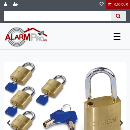
0,00 EUR
☰