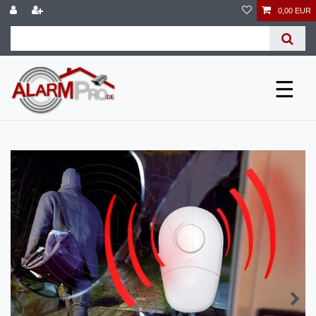
0,00 EUR
☰