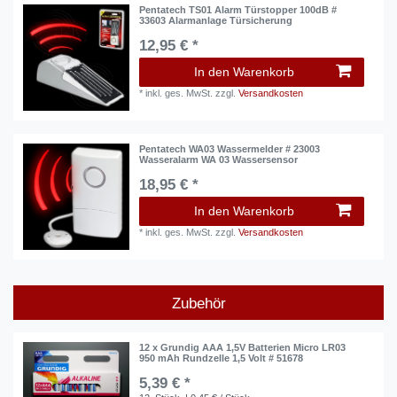
Pentatech TS01 Alarm Türstopper 100dB #
33603 Alarmanlage Türsicherung
12,95 € *
In den Warenkorb
*
inkl. ges. MwSt.
zzgl.
Versandkosten
Pentatech WA03 Wassermelder # 23003
Wasseralarm WA 03 Wassersensor
18,95 € *
In den Warenkorb
*
inkl. ges. MwSt.
zzgl.
Versandkosten
Zubehör
12 x Grundig AAA 1,5V Batterien Micro LR03
950 mAh Rundzelle 1,5 Volt # 51678
5,39 € *