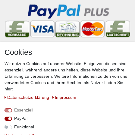
Cookies
Newsletter
Wir nutzen Cookies auf unserer Website. Einige von diesen sind
VORNAME
NACHNAME
essenziell, während andere uns helfen, diese Website und Ihre
Erfahrung zu verbessern. Weitere Informationen zu den von uns
Newsletter
E-MAIL **
verwendeten Cookies und Ihren Rechten als Nutzer finden Sie
Honig
hier:
Hiermit bestätige ich, dass ich die
Daten­schutz­erklärung
gelesen habe. Meine
Daten­schutz­erklärung
Impressum
Einwilligung kann ich jederzeit widerrufen.**
Essenziell
Abonnieren
PayPal
** Hierbei handelt es sich um ein Pflichtfeld.
Funktional