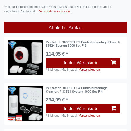
**gilt für Lieferungen innerhalb Deutschlands, Lieferzeiten für andere Länder
entnehmen Sie bitte den
Versandinformationen
.
Ähnliche Artikel
Pentatech 3000SET F2 Funkalarmanlage Basic #
33524 System 3000 Set F 2
114,95 € *
In den Warenkorb
*
inkl. ges. MwSt.
zzgl.
Versandkosten
Pentatech 3000SET F4 Funkalarmanlage
Komfort # 33523 System 3000 Set F 4
294,99 € *
In den Warenkorb
*
inkl. ges. MwSt.
zzgl.
Versandkosten