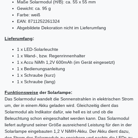
Maße Solarmodul (H/B): ca. 55 x 55 mm
Gewicht: ca. 95 g
Farbe: weiß
EAN: 8711252261324
Abgebildete Dekoration nicht im Lieferumfang
Lieferumfang
:
1 x LED-Solarleuchte
1 x Wand-, bzw. Regenrinnenhalter
1 x Accu NiMh 1,2V 600mAh (im Gerät eingesetzt)
1 x Bedienungsanleitung
1 x Schraube (kurz)
1 x Schraube (lang)
Funktionsweise
der Solarlampe:
Das Solarmodul wandelt die Sonnenstrahlen in elektrischen Strom
um, der in einem Akku geladen wird. Gleichzeitig dient das
Solarmodul als Indikator dafür, wie hell es ist und ob die
Beleuchtung schon eingeschaltet werden kann. Das Solarmodul
liefert aufgrund seiner Größe ausreichend Leistung für den in der
Solarlampe eingebauten 1,2 V NiMH-Akku. Der Akku dient dazu,
den Strom des Solarmoduls zu speichern und nachts die LEDs zu