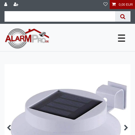
0,00 EUR
☰