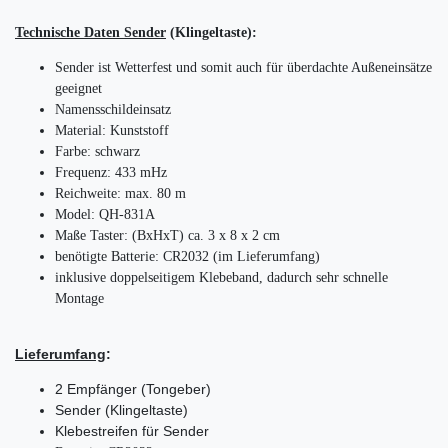
Technische Daten Sender
(Klingeltaste):
Sender ist Wetterfest und somit auch für überdachte Außeneinsätze
geeignet
Namensschildeinsatz
Material: Kunststoff
Farbe: schwarz
Frequenz: 433 mHz
Reichweite: max. 80 m
Model: QH-831A
Maße Taster: (BxHxT) ca. 3 x 8 x 2 cm
benötigte Batterie: CR2032 (im Lieferumfang)
inklusive doppelseitigem Klebeband, dadurch sehr schnelle
Montage
Lieferumfang
:
2 Empfänger (Tongeber)
Sender (Klingeltaste)
Klebestreifen für Sender