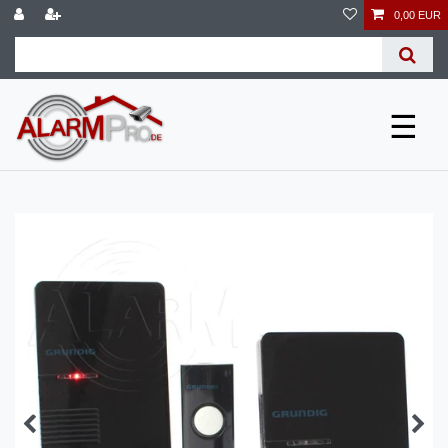
0,00 EUR
☰