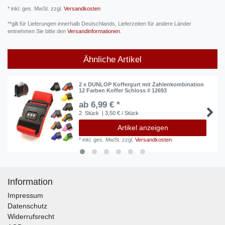
* inkl. ges. MwSt. zzgl.
Versandkosten
**gilt für Lieferungen innerhalb Deutschlands, Lieferzeiten für andere Länder
entnehmen Sie bitte den
Versandinformationen
.
Ähnliche Artikel
2 x DUNLOP Koffergurt mit Zahlenkombination
12 Farben Koffer Schloss # 12693
ab 6,99 € *
2
Stück
| 3,50 € / Stück
Artikel anzeigen
*
inkl. ges. MwSt.
zzgl.
Versandkosten
Information
Impressum
Datenschutz
Widerrufsrecht