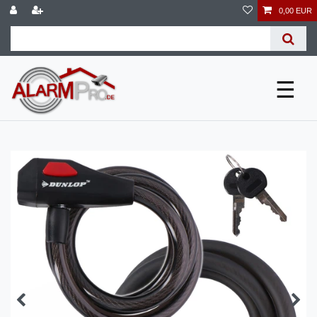
0,00 EUR
☰