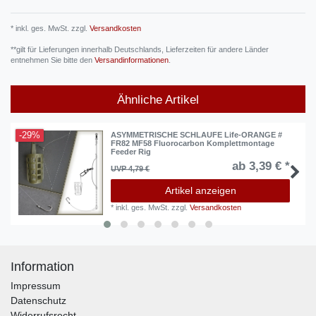
* inkl. ges. MwSt. zzgl.
Versandkosten
**gilt für Lieferungen innerhalb Deutschlands, Lieferzeiten für andere Länder
entnehmen Sie bitte den
Versandinformationen
.
Ähnliche Artikel
-29%
ASYMMETRISCHE SCHLAUFE Life-ORANGE #
FR82 MF58 Fluorocarbon Komplettmontage
Feeder Rig
ab 3,39 € *
UVP 4,79 €
Artikel anzeigen
*
inkl. ges. MwSt.
zzgl.
Versandkosten
Information
Impressum
Datenschutz
Widerrufsrecht