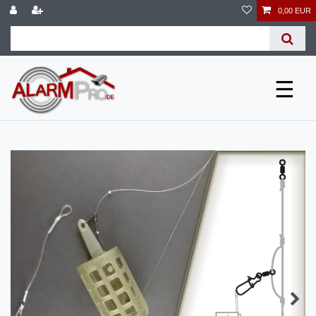
0,00 EUR
☰