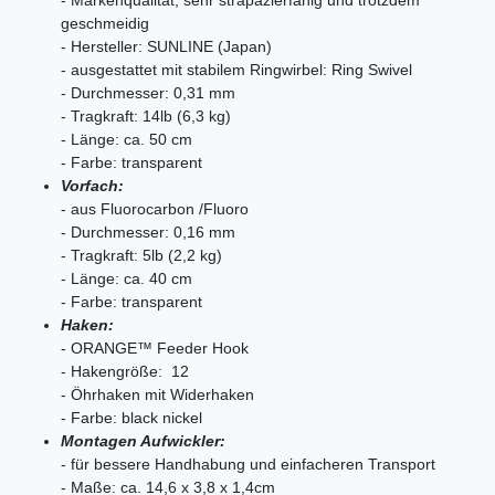
- Markenqualität, sehr strapazierfähig und trotzdem
geschmeidig
- Hersteller: SUNLINE (Japan)
- ausgestattet mit stabilem Ringwirbel: Ring Swivel
- Durchmesser: 0,31 mm
- Tragkraft: 14lb (6,3 kg)
- Länge: ca. 50 cm
- Farbe: transparent
Vorfach:
- aus Fluorocarbon /Fluoro
- Durchmesser: 0,16 mm
- Tragkraft: 5lb (2,2 kg)
- Länge: ca. 40 cm
- Farbe: transparent
Haken:
- ORANGE™ Feeder Hook
- Hakengröße: 12
- Öhrhaken mit Widerhaken
- Farbe: black nickel
Montagen Aufwickler:
- für bessere Handhabung und einfacheren Transport
- Maße: ca. 14,6 x 3,8 x 1,4cm