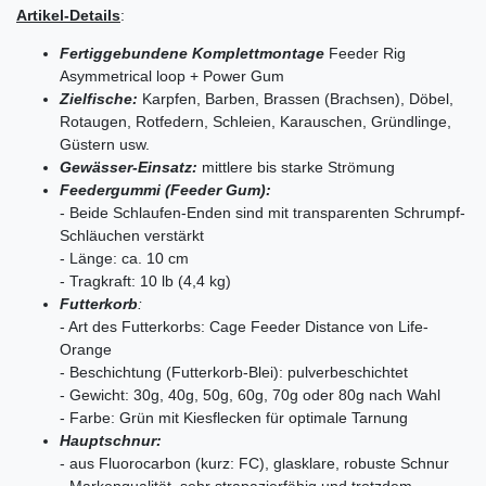
Artikel-Details
:
Fertiggebundene Komplettmontage
Feeder Rig
Asymmetrical loop + Power Gum
Zielfische:
Karpfen, Barben, Brassen (Brachsen), Döbel,
Rotaugen, Rotfedern, Schleien, Karauschen, Gründlinge,
Güstern usw.
Gewässer-Einsatz
:
mittlere bis starke Strömung
Feedergummi
(Feeder Gum):
- Beide Schlaufen-Enden sind mit transparenten Schrumpf-
Schläuchen verstärkt
- Länge: ca. 10 cm
- Tragkraft: 10 lb (4,4 kg)
Futterkorb
:
- Art des Futterkorbs: Cage Feeder Distance von Life-
Orange
- Beschichtung (Futterkorb-Blei): pulverbeschichtet
- Gewicht: 30g, 40g, 50g, 60g, 70g oder 80g nach Wahl
- Farbe: Grün mit Kiesflecken für optimale Tarnung
Hauptschnur:
- aus Fluorocarbon (kurz: FC), glasklare, robuste Schnur