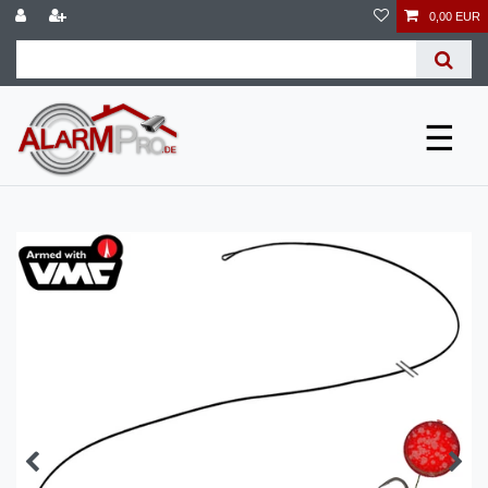
0,00 EUR
☰