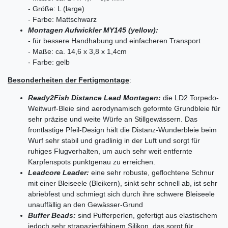
- Größe: L (large)
- Farbe: Mattschwarz
Montagen Aufwickler MY145 (yellow):
- für bessere Handhabung und einfacheren Transport
- Maße: ca. 14,6 x 3,8 x 1,4cm
- Farbe: gelb
Besonderheiten der Fertigmontage
:
Ready2Fish Distance Lead Montagen:
die LD2 Torpedo-
Weitwurf-Bleie sind aerodynamisch geformte Grundbleie für
sehr präzise und weite Würfe an Stillgewässern. Das
frontlastige Pfeil-Design hält die Distanz-Wunderbleie beim
Wurf sehr stabil und gradlinig in der Luft und sorgt für
ruhiges Flugverhalten, um auch sehr weit entfernte
Karpfenspots punktgenau zu erreichen.
Leadcore Leader:
eine sehr robuste, geflochtene Schnur
mit einer Bleiseele (Bleikern), sinkt sehr schnell ab, ist sehr
abriebfest und schmiegt sich durch ihre schwere Bleiseele
unauffällig an den Gewässer-Grund
Buffer Beads:
sind Pufferperlen, gefertigt aus elastischem
jedoch sehr strapazierfähigem Silikon, das sorgt für