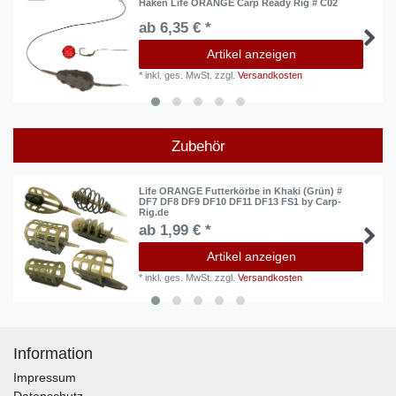
Haken Life ORANGE Carp Ready Rig # C02
ab 6,35 € *
Artikel anzeigen
*
inkl. ges. MwSt.
zzgl.
Versandkosten
Zubehör
Life ORANGE Futterkörbe in Khaki (Grün) #
DF7 DF8 DF9 DF10 DF11 DF13 FS1 by Carp-
Rig.de
ab 1,99 € *
Artikel anzeigen
*
inkl. ges. MwSt.
zzgl.
Versandkosten
Information
Impressum
Datenschutz