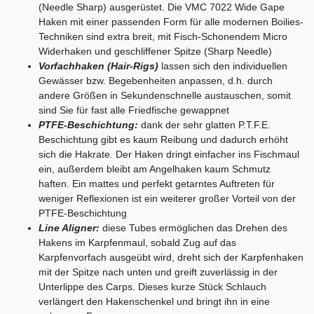
(Needle Sharp) ausgerüstet. Die VMC 7022 Wide Gape
Haken mit einer passenden Form für alle modernen Boilies-
Techniken sind extra breit, mit Fisch-Schonendem Micro
Widerhaken und geschliffener Spitze (Sharp Needle)
Vorfachhaken (Hair-Rigs)
lassen sich den individuellen
Gewässer bzw. Begebenheiten anpassen, d.h. durch
andere Größen in Sekundenschnelle austauschen, somit
sind Sie für fast alle Friedfische gewappnet
PTFE-Beschichtung:
dank der sehr glatten P.T.F.E.
Beschichtung gibt es kaum Reibung und dadurch erhöht
sich die Hakrate. Der Haken dringt einfacher ins Fischmaul
ein, außerdem bleibt am Angelhaken kaum Schmutz
haften. Ein mattes und perfekt getarntes Auftreten für
weniger Reflexionen ist ein weiterer großer Vorteil von der
PTFE-Beschichtung
Line Aligner:
diese Tubes ermöglichen das Drehen des
Hakens im Karpfenmaul, sobald Zug auf das
Karpfenvorfach ausgeübt wird, dreht sich der Karpfenhaken
mit der Spitze nach unten und greift zuverlässig in der
Unterlippe des Carps. Dieses kurze Stück Schlauch
verlängert den Hakenschenkel und bringt ihn in eine