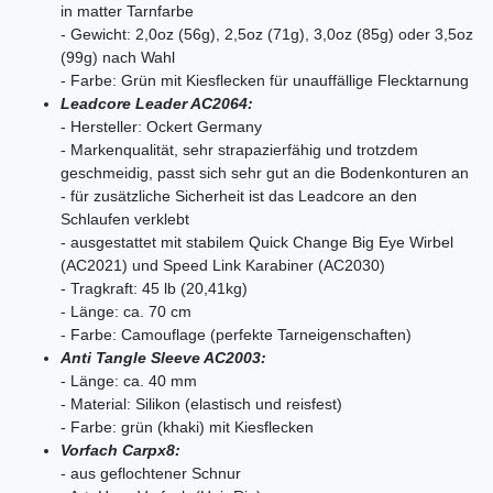
in matter Tarnfarbe
- Gewicht: 2,0oz (56g), 2,5oz (71g), 3,0oz (85g) oder 3,5oz
(99g) nach Wahl
- Farbe: Grün mit Kiesflecken für unauffällige Flecktarnung
Leadcore Leader AC2064:
- Hersteller: Ockert Germany
- Markenqualität, sehr strapazierfähig und trotzdem
geschmeidig, passt sich sehr gut an die Bodenkonturen an
- für zusätzliche Sicherheit ist das Leadcore an den
Schlaufen verklebt
- ausgestattet mit stabilem Quick Change Big Eye Wirbel
(AC2021) und Speed Link Karabiner (AC2030)
- Tragkraft: 45 lb (20,41kg)
- Länge: ca. 70 cm
- Farbe: Camouflage (perfekte Tarneigenschaften)
Anti Tangle Sleeve AC2003:
- Länge: ca. 40 mm
- Material: Silikon (elastisch und reisfest)
- Farbe: grün (khaki) mit Kiesflecken
Vorfach Carpx8:
- aus geflochtener Schnur