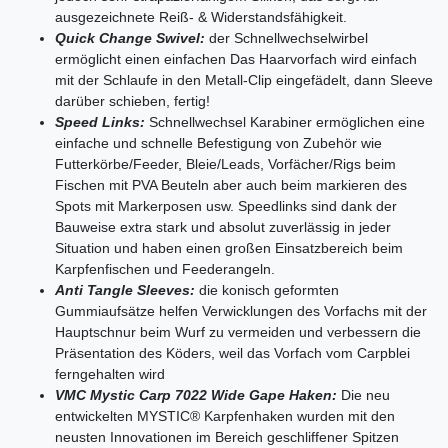
ausgezeichnete Reiß- & Widerstandsfähigkeit.
Quick Change Swivel:
der Schnellwechselwirbel
ermöglicht einen einfachen Das Haarvorfach wird einfach
mit der Schlaufe in den Metall-Clip eingefädelt, dann Sleeve
darüber schieben, fertig!
Speed Links:
Schnellwechsel Karabiner ermöglichen eine
einfache und schnelle Befestigung von Zubehör wie
Futterkörbe/Feeder, Bleie/Leads, Vorfächer/Rigs beim
Fischen mit PVA Beuteln aber auch beim markieren des
Spots mit Markerposen usw. Speedlinks sind dank der
Bauweise extra stark und absolut zuverlässig in jeder
Situation und haben einen großen Einsatzbereich beim
Karpfenfischen und Feederangeln.
Anti Tangle Sleeves:
die konisch geformten
Gummiaufsätze helfen Verwicklungen des Vorfachs mit der
Hauptschnur beim Wurf zu vermeiden und verbessern die
Präsentation des Köders, weil das Vorfach vom Carpblei
ferngehalten wird
VMC Mystic Carp 7022 Wide Gape Haken:
Die neu
entwickelten MYSTIC® Karpfenhaken wurden mit den
neusten Innovationen im Bereich geschliffener Spitzen