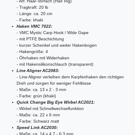
- Art: Haar-Vorfach (Hair Rig)
- Tragkraft: 20 lb
- Länge: ca. 20 cm
- Farbe: khaki
Haken VMC 7022:
- VMC Mystic Carp Hook / Wide Gape
- mit PTFE Beschichtung
- kurzer Schenkel und weiter Hakenbogen
- Hakengröße: 4
- Öhrhaken mit Widerhaken
- mit Hakensilikonschlauch (transparent)
Line Aligner AC2083:
- Line Aligner verleihen dem Karpfenhaken den richtigen
Dreh und sorgen für weniger Fehlbisse
- Maße: ca. 13 x 2 - 3 mm
- Farbe: grün (khaki)
Quick Change Big Eye Wirbel AC2021:
- Wirbel mit Schnellwechselfunktion
- Maße: ca. 22 x 6 mm
- Farbe: Schwarz matt
Speed Link AC2030:
- Maße: ca. 14 x 4,7 - 6,3 mm