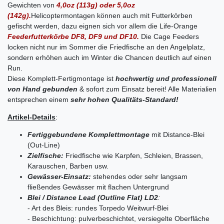
Gewichten von
4,0oz (113g) oder 5,0oz
(142g).
Helicoptermontagen können auch mit Futterkörben
gefischt werden, dazu eignen sich vor allem die Life-Orange
Feederfutterkörbe DF8, DF9 und DF10.
Die Cage Feeders
locken nicht nur im Sommer die Friedfische an den Angelplatz,
sondern erhöhen auch im Winter die Chancen deutlich auf einen
Run.
Diese Komplett-Fertigmontage ist
hochwertig und professionell
von Hand gebunden
& sofort zum Einsatz bereit! Alle Materialien
entsprechen einem
sehr hohen Qualitäts-Standard!
Artikel-Details
:
Fertiggebundene Komplettmontage
mit Distance-Blei
(Out-Line)
Zielfische:
Friedfische wie Karpfen, Schleien, Brassen,
Karauschen, Barben usw.
Gewässer-Einsatz
:
stehendes oder sehr langsam
fließendes Gewässer mit flachen Untergrund
Blei / Distance Lead (Outline Flat) LD2
:
- Art des Bleis: rundes Torpedo Weitwurf-Blei
- Beschichtung: pulverbeschichtet, versiegelte Oberfläche