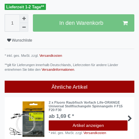
Lieferzeit 1-2 Tage**
In den Warenkorb
Wunschliste
* inkl. ges. MwSt. zzgl.
Versandkosten
**gilt für Lieferungen innerhalb Deutschlands, Lieferzeiten für andere Länder
entnehmen Sie bitte den
Versandinformationen
.
Ähnliche Artikel
2 x Fluoro Raubfisch Vorfach Life-ORANGE
Universal Stellfischangeln Spinnangeln # F15
F20 F30
ab 1,69 € *
Artikel anzeigen
*
inkl. ges. MwSt.
zzgl.
Versandkosten