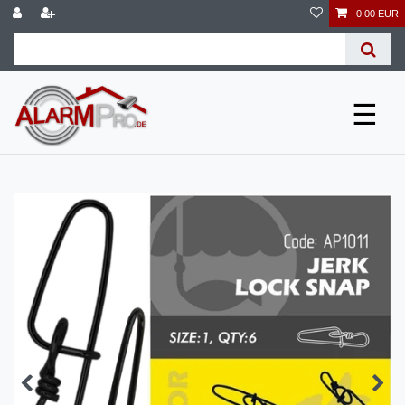
0,00 EUR
☰