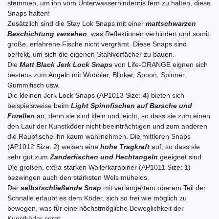
stemmen, um ihn vom Unterwasserhindernis fern zu halten, diese
Snaps halten!
Zusätzlich sind die Stay Lok Snaps mit einer
mattschwarzen
Beschichtung versehen
, was Reflektionen verhindert und somit
große, erfahrene Fische nicht vergrämt. Diese Snaps sind
perfekt, um sich die eigenen Stahlvorfächer zu bauen.
Die
Matt Black Jerk Lock Snaps
von Life-ORANGE eignen sich
bestens zum Angeln mit Wobbler, Blinker, Spoon, Spinner,
Gummifisch usw.
Die kleinen Jerk Lock Snaps (AP1013 Size: 4) bieten sich
beispielsweise beim
Light Spinnfischen auf Barsche und
Forellen
an, denn sie sind klein und leicht, so dass sie zum einen
den Lauf der Kunstköder nicht beeinträchtigen und zum anderen
die Raubfische ihn kaum wahrnehmen. Die mittleren Snaps
(AP1012 Size: 2) weisen eine
hohe Tragkraft
auf, so dass sie
sehr gut zum
Zanderfischen und Hechtangeln
geeignet sind.
Die großen, extra starken Wallerkarabiner (AP1011 Size: 1)
bezwingen auch den stärksten Wels mühelos.
Der
selbstschließende Snap
mit verlängertem oberem Teil der
Schnalle erlaubt es dem Köder, sich so frei wie möglich zu
bewegen, was für eine höchstmögliche Beweglichkeit der
Kunstköder sorgt.