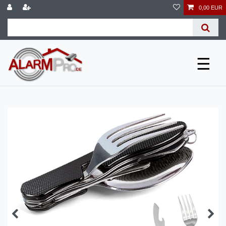
0,00 EUR
☰