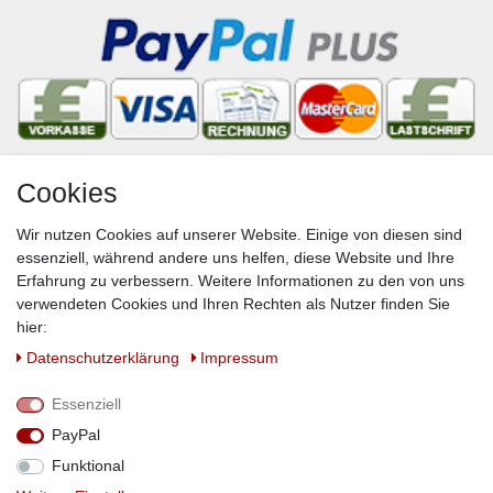
Cookies
Newsletter
Wir nutzen Cookies auf unserer Website. Einige von diesen sind
VORNAME
NACHNAME
essenziell, während andere uns helfen, diese Website und Ihre
Erfahrung zu verbessern. Weitere Informationen zu den von uns
Newsletter
E-MAIL **
verwendeten Cookies und Ihren Rechten als Nutzer finden Sie
Honig
hier:
Hiermit bestätige ich, dass ich die
Daten­schutz­erklärung
gelesen habe. Meine
Daten­schutz­erklärung
Impressum
Einwilligung kann ich jederzeit widerrufen.**
Essenziell
Abonnieren
PayPal
** Hierbei handelt es sich um ein Pflichtfeld.
Funktional