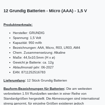
12 Grundig Batterien -
Micro
(AAA) - 1,5 V
Produktmerkmale:
Hersteller: GRUNDIG
Spannung: 1,5 Volt
Kapazität: 950
mAh
Bezeichnungen: AAA, Micro, R03, LR03, AM4
Chem. Zusammensetzung: Alkaline
Maße: 44,
5x10
,
5mm
(H x
ø
)
Gewicht je Batterie: ca.
12g
Ablaufmonat/
-jahr
: 06-2027
EAN: 8711252516783
Lieferumfang
:
12 Stück Grundig Batterien
Bauform-Bezeichnungen für Batterien
:
Die am weitesten
verbreiteten 1.5V Rundzellen werden in einer Reihe von
Standardgrößen hergestellt. Die Abmessungen sind international
streng genormt, für einzelne Größen existieren jedoch