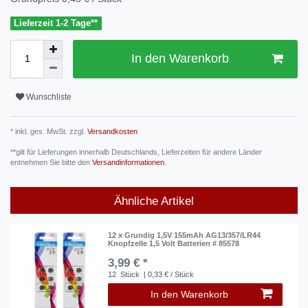
Lieferzeit 1-2 Tage**
In den Warenkorb
Wunschliste
* inkl. ges. MwSt. zzgl.
Versandkosten
**gilt für Lieferungen innerhalb Deutschlands, Lieferzeiten für andere Länder
entnehmen Sie bitte den
Versandinformationen
.
Ähnliche Artikel
12 x Grundig 1,5V 155mAh AG13/357/LR44
Knopfzelle 1,5 Volt Batterien # 85578
3,99 € *
12
Stück
| 0,33 € / Stück
In den Warenkorb