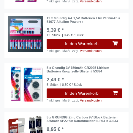
*
inkl. ges. MwSt.
zzgl.
Versandkosten
12 x Grundig AA 1,5V Batterien LR6 2100mAh #
51677 Alkaline Power++
5,39 € *
12
Stück
| 0,45 € / Stück
In den Warenkorb
*
inkl. ges. MwSt.
zzgl.
Versandkosten
5 x Grundig 3V 150mAh CR2025 Lithium
Batterien Knopfzelle Blister # 53894
2,49 € *
5
Stück
| 0,50 € / Stück
In den Warenkorb
*
inkl. ges. MwSt.
zzgl.
Versandkosten
5 x GRUNDIG Zinc Carbon 9V Block Batterien
325mAh 6F22 für Rauchmelder 6LR61 # 30233
8,95 € *