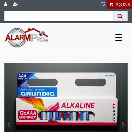
0,00 EUR
☰