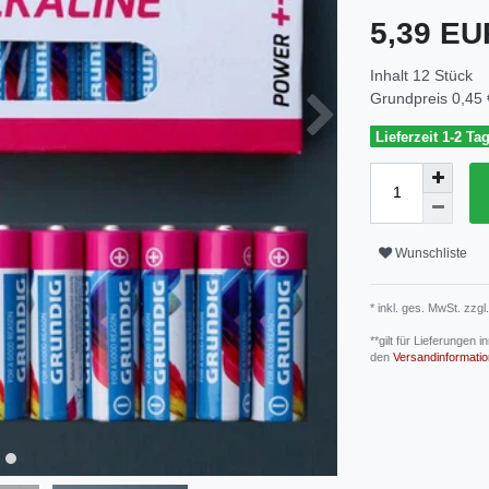
5,39 E
Inhalt
12
Stück
Grundpreis
0,45 
Lieferzeit 1-2 Ta
Wunschliste
* inkl. ges. MwSt. zzgl.
**gilt für Lieferungen
den
Versandinformati