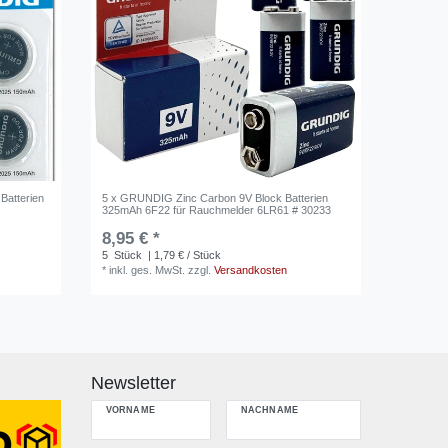
Batterien
5 x GRUNDIG Zinc Carbon 9V Block Batterien
325mAh 6F22 für Rauchmelder 6LR61 # 30233
8,95 € *
5
Stück
| 1,79 € / Stück
*
inkl. ges. MwSt.
zzgl.
Versandkosten
Newsletter
VORNAME
NACHNAME