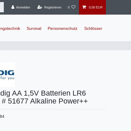
Anmelden
Registrieren
0
0,00 EUR
ngstechnik
Survival
Personenschutz
Schlösser
dig AA 1,5V Batterien LR6
# 51677 Alkaline Power++
84