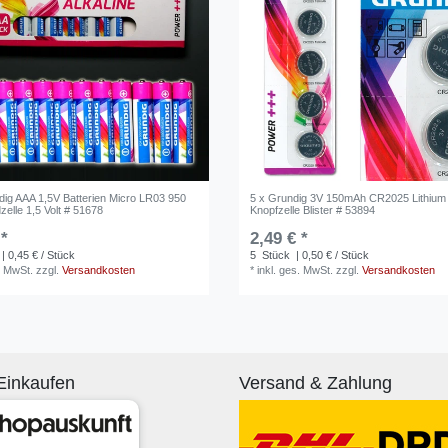
dig AAA 1,5V Batterien Micro LR03 950
5 x Grundig 3V 150mAh CR2025 Lithium 
elle 1,5 Volt # 51678
Knopfzelle Blister # 53894
 *
2,49 € *
| 0,45 € / Stück
5
Stück
| 0,50 € / Stück
. MwSt.
zzgl.
Versandkosten
*
inkl. ges. MwSt.
zzgl.
Versandkosten
Einkaufen
Versand & Zahlung