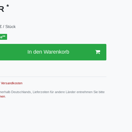
*
UR
€ / Stück
ge**
In den Warenkorb
Versandkosten
 innerhalb Deutschlands, Lieferzeiten für andere Länder entnehmen Sie bitte
onen
.