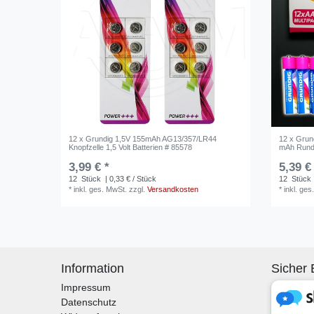
12 x Grundig 1,5V 155mAh AG13/357/LR44
12 x Grun
Knopfzelle 1,5 Volt Batterien # 85578
mAh Rundz
3,99 € *
5,39 €
12
Stück
| 0,33 € / Stück
12
Stück
*
inkl. ges. MwSt.
zzgl.
Versandkosten
*
inkl. ges
Information
Sicher 
Impressum
Datenschutz