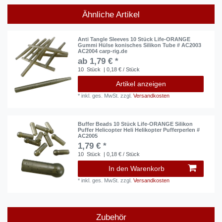
Ähnliche Artikel
Anti Tangle Sleeves 10 Stück Life-ORANGE
Gummi Hülse konisches Silikon Tube # AC2003
AC2004 carp-rig.de
ab 1,79 € *
10
Stück
| 0,18 € / Stück
Artikel anzeigen
*
inkl. ges. MwSt.
zzgl.
Versandkosten
Buffer Beads 10 Stück Life-ORANGE Silikon
Puffer Helicopter Heli Helikopter Pufferperlen #
AC2005
1,79 € *
10
Stück
| 0,18 € / Stück
In den Warenkorb
*
inkl. ges. MwSt.
zzgl.
Versandkosten
Zubehör