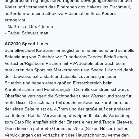
angebrachten rig rings hervorragende Bewegungsfreiheit für den
Köder und verbessert das Eindrehen des Hakens ins Fischmaul,
außerdem wird eine attraktive Präsentation Ihres Köders
ermöglicht.
- Maße: ca. 15 x 4,5 mm
- Farbe: Schwarz matt
AC2030 Speed Links:
Schnellwechsel Karabiner ermöglichen eine einfache und schnelle
Befestigung von Zubehör wie Futterkörbe/Feeder, Bleie/Leads,
Vorfächer/Rigs beim Fischen mit PVA Beuteln aber auch beim
markieren des Spots mit Markerposen usw. Speed Linx sind dank
der Bauweise extra stark und absolut zuverlässig in jeder
Situation und haben einen großen Einsatzbereich beim
Karpfenfischen und Feederangeln. Die reflexionsfreie schwarze
Oberfläche verringert die Sichtbarkeit unter Wasser und sorgt für
mehr Bisse. Der schmale Teil des Schnellwechselkarabiners auf
der einen Seite misst ca. 4,7mm und der große auf der anderen
ca. 6,3mm. Bei der Verwendung des SpeedLinks als Verbindung
zum Carp Rig empfielt sich der Einsatz eines Anti Tangle Sleeves.
Diese konisch geformte Gummiaufsätze (Silikon Hülsen) helfen
Verwicklungen des Vorfachs mit der Hauptschnur zu vermeiden