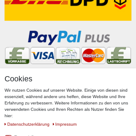
Cookies
Newsletter
Wir nutzen Cookies auf unserer Website. Einige von diesen sind
VORNAME
NACHNAME
essenziell, während andere uns helfen, diese Website und Ihre
Erfahrung zu verbessern. Weitere Informationen zu den von uns
Newsletter
E-MAIL **
verwendeten Cookies und Ihren Rechten als Nutzer finden Sie
Honig
hier:
Hiermit bestätige ich, dass ich die
Daten­schutz­erklärung
gelesen habe. Meine
Daten­schutz­erklärung
Impressum
Einwilligung kann ich jederzeit widerrufen.**