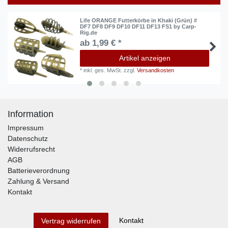
Life ORANGE Futterkörbe in Khaki (Grün) #
DF7 DF8 DF9 DF10 DF11 DF13 FS1 by Carp-
Rig.de
ab 1,99 € *
Artikel anzeigen
*
inkl. ges. MwSt.
zzgl.
Versandkosten
Information
Impressum
Datenschutz
Widerrufsrecht
AGB
Batterieverordnung
Zahlung & Versand
Kontakt
Kontakt
Vertrag widerrufen