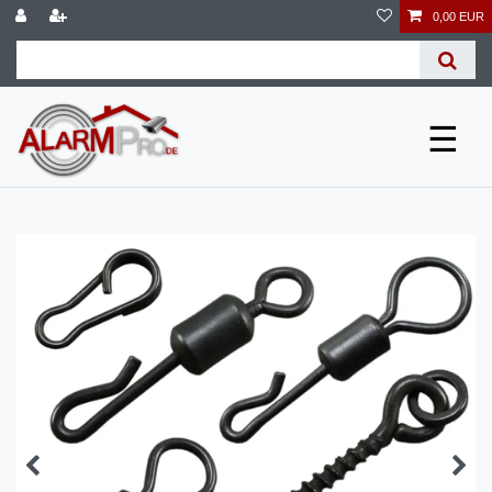
0,00 EUR
☰