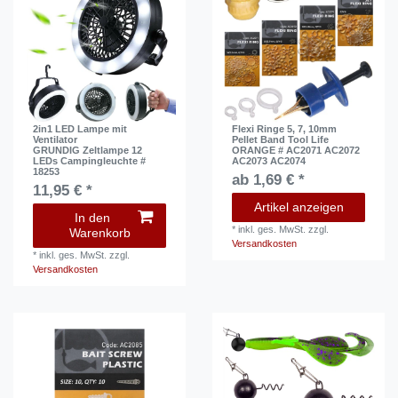
2in1 LED Lampe mit
Flexi Ringe 5, 7, 10mm
Ventilator
Pellet Band Tool Life
GRUNDIG Zeltlampe 12
ORANGE # AC2071 AC2072
LEDs Campingleuchte #
AC2073 AC2074
18253
ab 1,69 € *
11,95 € *
Artikel anzeigen
In den
*
inkl. ges. MwSt.
zzgl.
Warenkorb
Versandkosten
*
inkl. ges. MwSt.
zzgl.
Versandkosten