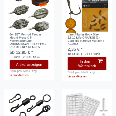
6er SET Method Feeder
Line Aligner Hook Size
Mould Press & 5
6,8,10 Life-ORANGE für
Futterkörbe Life-
Carp Rig Karpfen Vorfach #
ORANGE/Carp-Rig # PFM1
AC2082
DF2 DF3 DF4 DF5 DF6
2,35 € *
ab 12,95 € *
10
Stück
| 0,24 € / Stück
6
Stück
| 2,16 € / Stück
In den
Artikel anzeigen
Warenkorb
*
inkl. ges. MwSt.
zzgl.
*
inkl. ges. MwSt.
zzgl.
Versandkosten
Versandkosten