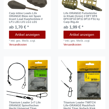
Carp inline Leads Life
Life ORANGE Futterkörbe
ORANGE Bleie mit Spare
in Khaki (Grün) # DF7 DF8
Insert Lead Karpfenbleie #
DF9 DF10 DF11 DF13 FS1 by
LF1 LB1 LV1 LG1 LD1
Carp-Rig.de
ab 1,70 € *
ab 1,99 € *
Artikel anzeigen
Artikel anzeigen
*
inkl. ges. MwSt.
zzgl.
*
inkl. ges. MwSt.
zzgl.
Versandkosten
Versandkosten
Titanium Leader 1×7 Life
Titanium Leader TWITCH
ORANGE Spinnfischen
Life-ORANGE Raubfisch
Hecht Universal Titan
Hecht Titan Vorfach Kink