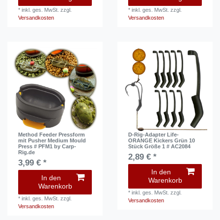
*
inkl. ges. MwSt.
zzgl.
*
inkl. ges. MwSt.
zzgl.
Versandkosten
Versandkosten
Method Feeder Pressform
D-Rig-Adapter Life-
mit Pusher Medium Mould
ORANGE Kickers Grün 10
Press # PFM1 by Carp-
Stück Größe 1 # AC2084
Rig.de
2,89 € *
3,99 € *
In den
In den
Warenkorb
Warenkorb
*
inkl. ges. MwSt.
zzgl.
*
inkl. ges. MwSt.
zzgl.
Versandkosten
Versandkosten