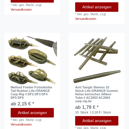
*
inkl. ges. MwSt.
zzgl.
Artikel anzeigen
Versandkosten
*
inkl. ges. MwSt.
zzgl.
Versandkosten
Method Feeder Futterkörbe
Anti Tangle Sleeves 10
Tail Rubber Life-ORANGE
Stück Life-ORANGE Gummi
Carp-Rig # DF2 DF3 DF4
Hülse konisches Silikon
DF5 DF6
Tube # AC2003 AC2004
carp-rig.de
ab 2,15 € *
ab 1,79 € *
Artikel anzeigen
10
Stück
| 0,18 € / Stück
*
inkl. ges. MwSt.
zzgl.
Artikel anzeigen
Versandkosten
*
inkl. ges. MwSt.
zzgl.