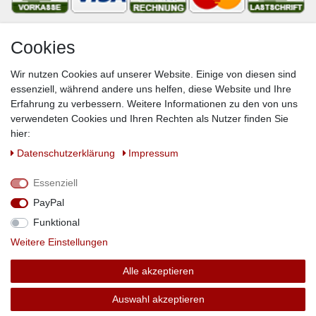
Cookies
Newsletter
Wir nutzen Cookies auf unserer Website. Einige von diesen sind
VORNAME
NACHNAME
essenziell, während andere uns helfen, diese Website und Ihre
Erfahrung zu verbessern. Weitere Informationen zu den von uns
Newsletter
E-MAIL **
verwendeten Cookies und Ihren Rechten als Nutzer finden Sie
Honig
hier:
Hiermit bestätige ich, dass ich die
Daten­schutz­erklärung
gelesen habe. Meine
Daten­schutz­erklärung
Impressum
Einwilligung kann ich jederzeit widerrufen.**
Essenziell
Abonnieren
PayPal
** Hierbei handelt es sich um ein Pflichtfeld.
Funktional
Weitere Einstellungen
© Copyright 2019 DS-Versandhandel. Alle Rechte vorbehalten.
Alle akzeptieren
webdesign by 3W FUTURE
Auswahl akzeptieren