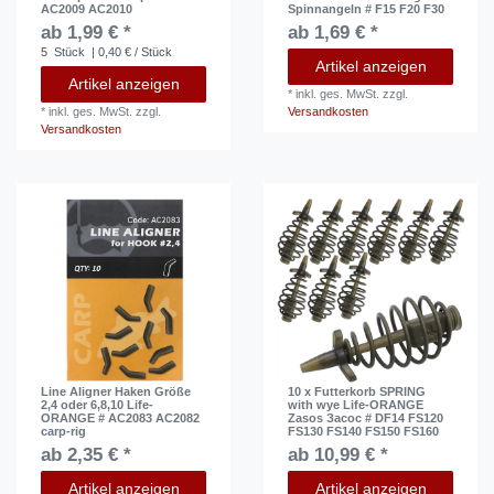
AC2009 AC2010
Spinnangeln # F15 F20 F30
ab 1,99 € *
ab 1,69 € *
5
Stück
| 0,40 € / Stück
Artikel anzeigen
Artikel anzeigen
*
inkl. ges. MwSt.
zzgl.
*
inkl. ges. MwSt.
zzgl.
Versandkosten
Versandkosten
Line Aligner Haken Größe
10 x Futterkorb SPRING
2,4 oder 6,8,10 Life-
with wye Life-ORANGE
ORANGE # AC2083 AC2082
Zasos Засос # DF14 FS120
carp-rig
FS130 FS140 FS150 FS160
ab 2,35 € *
ab 10,99 € *
Artikel anzeigen
Artikel anzeigen