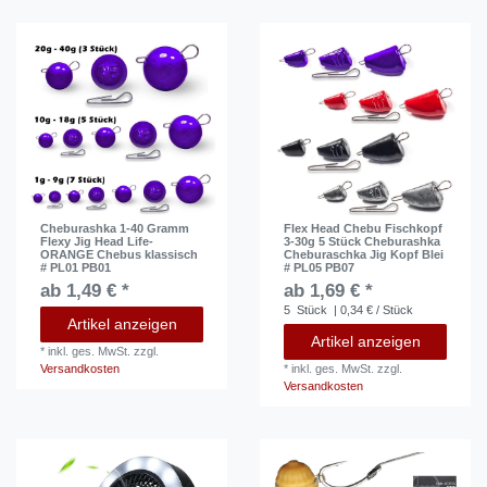
Cheburashka 1-40 Gramm
Flex Head Chebu Fischkopf
Flexy Jig Head Life-
3-30g 5 Stück Cheburashka
ORANGE Chebus klassisch
Cheburaschka Jig Kopf Blei
# PL01 PB01
# PL05 PB07
ab 1,49 € *
ab 1,69 € *
5
Stück
| 0,34 € / Stück
Artikel anzeigen
Artikel anzeigen
*
inkl. ges. MwSt.
zzgl.
Versandkosten
*
inkl. ges. MwSt.
zzgl.
Versandkosten