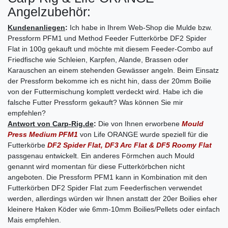
Angelzubehör:
Kundenanliegen
:
Ich habe in Ihrem Web-Shop die Mulde bzw.
Pressform PFM1 und Method Feeder Futterkörbe DF2 Spider
Flat in 100g gekauft und möchte mit diesem Feeder-Combo auf
Friedfische wie Schleien, Karpfen, Alande, Brassen oder
Karauschen an einem stehenden Gewässer angeln. Beim Einsatz
der Pressform bekomme ich es nicht hin, dass der 20mm Boilie
von der Futtermischung komplett verdeckt wird. Habe ich die
falsche Futter Pressform gekauft? Was können Sie mir
empfehlen?
Antwort von Carp-Rig.de
:
Die von Ihnen erworbene
Mould
Press Medium PFM1
von Life ORANGE wurde speziell für die
Futterkörbe
DF2 Spider Flat, DF3 Arc Flat & DF5 Roomy Flat
passgenau entwickelt. Ein anderes Förmchen auch Mould
genannt wird momentan für diese Futterkörbchen nicht
angeboten. Die Pressform PFM1 kann in Kombination mit den
Futterkörben DF2 Spider Flat zum Feederfischen verwendet
werden, allerdings würden wir Ihnen anstatt der 20er Boilies eher
kleinere Haken Köder wie 6mm-10mm Boilies/Pellets oder einfach
Mais empfehlen.