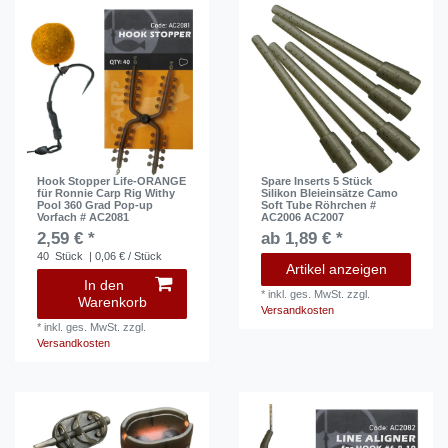
Hook Stopper Life-ORANGE
Spare Inserts 5 Stück
für Ronnie Carp Rig Withy
Silikon Bleieinsätze Camo
Pool 360 Grad Pop-up
Soft Tube Röhrchen #
Vorfach # AC2081
AC2006 AC2007
2,59 € *
ab 1,89 € *
40
Stück
| 0,06 € / Stück
Artikel anzeigen
In den
*
inkl. ges. MwSt.
zzgl.
Warenkorb
Versandkosten
*
inkl. ges. MwSt.
zzgl.
Versandkosten