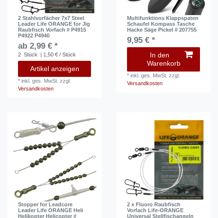
2 Stahlvorfächer 7x7 Steel
Multifunktions Klappspaten
Leader Life ORANGE for Jig
Schaufel Kompass Tasche
Raubfisch Vorfach # P4915
Hacke Säge Pickel # 207755
P4922 P4940
9,95 € *
ab 2,99 € *
In den
2
Stück
| 1,50 € / Stück
Warenkorb
Artikel anzeigen
*
inkl. ges. MwSt.
zzgl.
*
inkl. ges. MwSt.
zzgl.
Versandkosten
Versandkosten
Stopper for Leadcore
2 x Fluoro Raubfisch
Leader Life ORANGE Heli
Vorfach Life-ORANGE
Helikopter Helicopter #
Universal Stellfischangeln