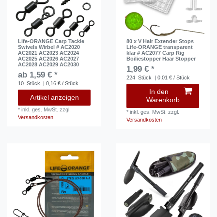
Life-ORANGE Carp Tackle
80 x V Hair Extender Stops
Swivels Wirbel # AC2020
Life-ORANGE transparent
AC2021 AC2023 AC2024
klar # AC2077 Carp Rig
AC2025 AC2026 AC2027
Boiliestopper Haar Stopper
AC2028 AC2029 AC2030
1,99 € *
ab 1,59 € *
224
Stück
| 0,01 € / Stück
10
Stück
| 0,16 € / Stück
In den
Artikel anzeigen
Warenkorb
*
inkl. ges. MwSt.
zzgl.
*
inkl. ges. MwSt.
zzgl.
Versandkosten
Versandkosten