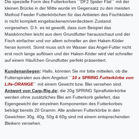
Die spezielle Form des Futterkorbes ``DF2 Spider Flat´´ mit der
kleinen Brücke in der Mitte wurde im Gegensatz zu den meisten
Method Feeder Futterkörbchen für das Anbieten des Fischköders
in nicht komplett eingebackenem/verdecktem Zustand
vorgesehen. D.h. es ist gewollt, dass zum Beispiel das
Maiskörnchen leicht aus dem Grundfutter herausschaut und der
Fisch einfacher und vor allem schneller an den Haken-Köder
heran kommt. Somit muss sich im Wasser das Angel-Futter nicht
erst noch lange auflösen und der Haken-Köder wird viel schneller
auf einem Häufchen Grundfutter perfekt präsentiert.
Kundenanliegen
:
Hallo, könnten Sie mir bitte mitteilen, ob die
Futterspiralen aus dem Angebot ``
10 x SPRING Futterkörbe von
Life-ORANGE
´´ mit einem Gewicht bzw. Blei versehen sind.
Antwort von Carp-Rig.de
:
die 20g SPRING Spiralfutterkörbe
werden ohne zusätzliches Blei am Futterkorb geliefert, das
Eigengewicht der einzelnen Komponenten des Futterkorbes
beträgt bereits 20 Gramm. Alle anderen Futterkörbe in den
Gewichten 30g, 40g, 50g & 60g sind mit einem entsprechenden
Bleikern versehen.