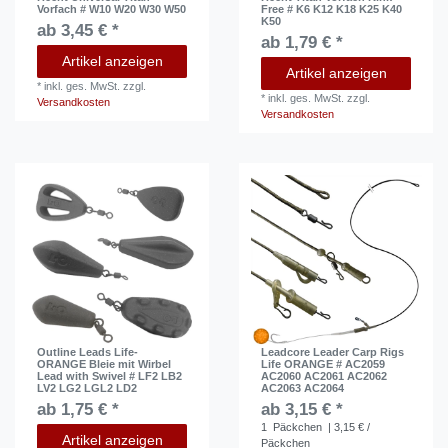
Vorfach # W10 W20 W30 W50
Free # K6 K12 K18 K25 K40
K50
ab 3,45 € *
ab 1,79 € *
Artikel anzeigen
Artikel anzeigen
*
inkl. ges. MwSt.
zzgl.
*
inkl. ges. MwSt.
zzgl.
Versandkosten
Versandkosten
Outline Leads Life-
Leadcore Leader Carp Rigs
ORANGE Bleie mit Wirbel
Life ORANGE # AC2059
Lead with Swivel # LF2 LB2
AC2060 AC2061 AC2062
LV2 LG2 LGL2 LD2
AC2063 AC2064
ab 1,75 € *
ab 3,15 € *
1
Päckchen
| 3,15 € /
Artikel anzeigen
Päckchen