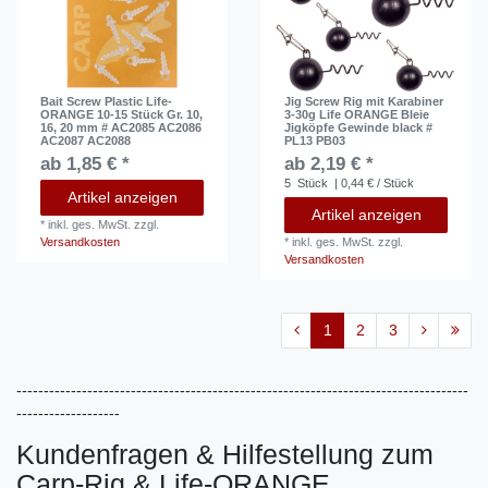
Bait Screw Plastic Life-
Jig Screw Rig mit Karabiner
ORANGE 10-15 Stück Gr. 10,
3-30g Life ORANGE Bleie
16, 20 mm # AC2085 AC2086
Jigköpfe Gewinde black #
AC2087 AC2088
PL13 PB03
ab 1,85 € *
ab 2,19 € *
5
Stück
| 0,44 € / Stück
Artikel anzeigen
Artikel anzeigen
*
inkl. ges. MwSt.
zzgl.
Versandkosten
*
inkl. ges. MwSt.
zzgl.
Versandkosten
1
2
3
-----------------------------------------------------------------------------------
-------------------
Kundenfragen & Hilfestellung zum
Carp-Rig & Life-ORANGE