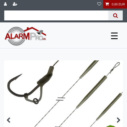
0,00 EUR
☰