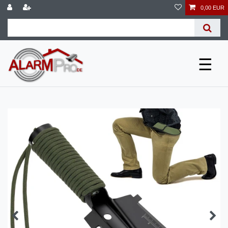
0,00 EUR
☰