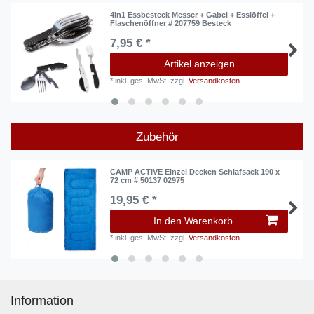
4in1 Essbesteck Messer + Gabel + Esslöffel +
Flaschenöffner # 207759 Besteck
7,95 € *
Artikel anzeigen
*
inkl. ges. MwSt.
zzgl.
Versandkosten
Zubehör
CAMP ACTIVE Einzel Decken Schlafsack 190 x
72 cm # 50137 02975
19,95 € *
In den Warenkorb
*
inkl. ges. MwSt.
zzgl.
Versandkosten
Information