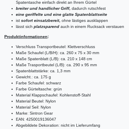
Spatentasche einfach direkt an Ihrem Gürtel
breiter und handlicher Griff,
dadurch rutschfest
eine geriffelte und eine glatte Spatenblattseite
ist
sofort
einsatzbereit,
ohne lästiges ausklappen
lässt sich
platzsparend
auch in einem Rucksack verstauen
Produktinformationen
:
Verschluss Transportbeutel: Klettverschluss
Maße Schaufel (L/B/H): ca. 260 x 75 x 30 mm
Maße Spatenblatt (L/B): ca. 210 x 148 cm
Maße Trasportbeutel (L/B): ca. 290 x 95 mm
Spatenblattstärke: ca. 1,3 mm
Gewicht.: ca. 175 g
Farbe Schaufel: schwarz
Farbe Gürteltasche: grün
Material Klappschaufel: Kohlenstoff-Stahl
Material Beutel: Nylon
Material Seil: Nylon
Marke: Sintron Gear
EAN:
4250019136047
Abgebildete Dekoration: nicht im Lieferumfang