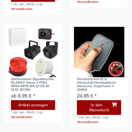
Versandkosten
*
inkl. ges. MwSt.
zzgl.
Versandkosten
Alarmsirenen Signalleuchte
Hundeschreck ECO
BLANKO Sirene # PS03
Ultraschall Hundeabwehr
WP09 WP05 WS-22 ES-36
Ultrasonic DogChaser #
SL01 207369
204561
ab 6,95 € *
24,95 € *
Artikel anzeigen
In den
Warenkorb
*
inkl. ges. MwSt.
zzgl.
Versandkosten
*
inkl. ges. MwSt.
zzgl.
Versandkosten