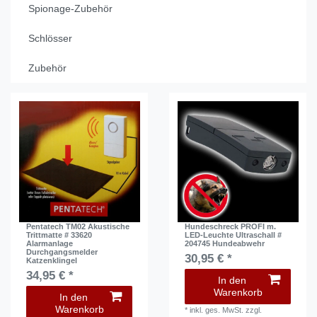
Spionage-Zubehör
Schlösser
Zubehör
Pentatech TM02 Akustische
Hundeschreck PROFI m.
Trittmatte # 33620
LED-Leuchte Ultraschall #
Alarmanlage
204745 Hundeabwehr
Durchgangsmelder
30,95 € *
Katzenklingel
34,95 € *
In den
Warenkorb
In den
Warenkorb
*
inkl. ges. MwSt.
zzgl.