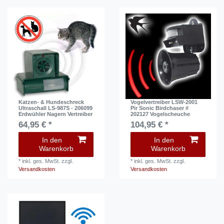
Katzen- & Hundeschreck
Vogelvertreiber LSW-2001
Ultraschall LS-987S - 206099
Pir Sonic Birdchaser #
Erdwühler Nagern Vertreiber
202127 Vogelscheuche
64,95 € *
104,95 € *
In den
In den
Warenkorb
Warenkorb
*
inkl. ges. MwSt.
zzgl.
*
inkl. ges. MwSt.
zzgl.
Versandkosten
Versandkosten