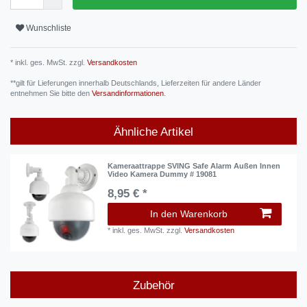
Wunschliste
* inkl. ges. MwSt. zzgl.
Versandkosten
**gilt für Lieferungen innerhalb Deutschlands, Lieferzeiten für andere Länder
entnehmen Sie bitte den
Versandinformationen
.
Ähnliche Artikel
Kameraattrappe SVING Safe Alarm Außen Innen
Video Kamera Dummy # 19081
8,95 € *
In den Warenkorb
*
inkl. ges. MwSt.
zzgl.
Versandkosten
Zubehör