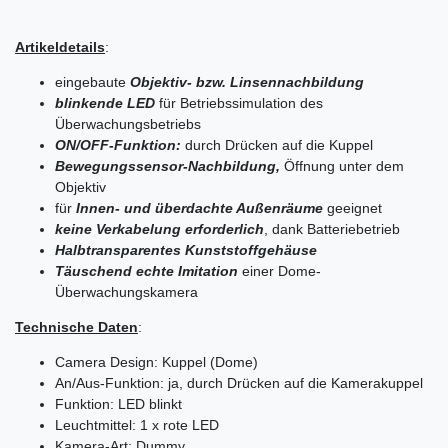
Artikeldetails
:
eingebaute
Objektiv- bzw. Linsenn
achbildung
blinkende LED
für Betriebssimulation des
Überwachungsbetriebs
ON/OFF-Funktion:
durch Drücken auf die Kuppel
Bewegungssensor-Nachbildung,
Öffnung unter dem
Objektiv
für
Innen- und überdachte Außenräume
geeignet
keine Verkabelung erforderlich
, dank Batteriebetrieb
Halbtransparentes Kunststoffgehäuse
Täuschend echte Imitation
einer Dome-
Überwachungskamera
Technische Daten
:
Camera Design: Kuppel (Dome)
An/Aus-Funktion: ja, durch Drücken auf die Kamerakuppel
Funktion: LED blinkt
Leuchtmittel: 1 x rote LED
Kamera-Art: Dummy