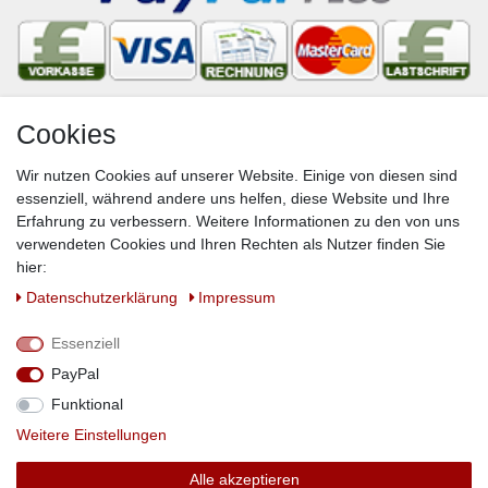
Cookies
Newsletter
Wir nutzen Cookies auf unserer Website. Einige von diesen sind
VORNAME
NACHNAME
essenziell, während andere uns helfen, diese Website und Ihre
Erfahrung zu verbessern. Weitere Informationen zu den von uns
Newsletter
E-MAIL **
verwendeten Cookies und Ihren Rechten als Nutzer finden Sie
Honig
hier:
Hiermit bestätige ich, dass ich die
Daten­schutz­erklärung
gelesen habe. Meine
Daten­schutz­erklärung
Impressum
Einwilligung kann ich jederzeit widerrufen.**
Essenziell
Abonnieren
PayPal
** Hierbei handelt es sich um ein Pflichtfeld.
Funktional
Weitere Einstellungen
© Copyright 2019 DS-Versandhandel. Alle Rechte vorbehalten.
Alle akzeptieren