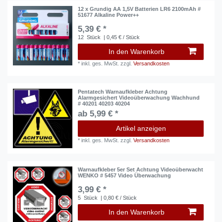
12 x Grundig AA 1,5V Batterien LR6 2100mAh #
51677 Alkaline Power++
5,39 € *
12
Stück
| 0,45 € / Stück
In den Warenkorb
*
inkl. ges. MwSt.
zzgl.
Versandkosten
Pentatech Warnaufkleber Achtung
Alarmgesichert Videoüberwachung Wachhund
# 40201 40203 40204
ab 5,99 € *
Artikel anzeigen
*
inkl. ges. MwSt.
zzgl.
Versandkosten
Warnaufkleber 5er Set Achtung Videoüberwacht
WENKO # 5457 Video Überwachung
3,99 € *
5
Stück
| 0,80 € / Stück
In den Warenkorb