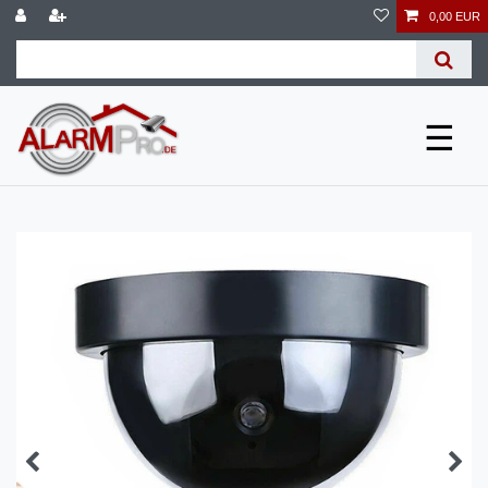
0,00 EUR
☰