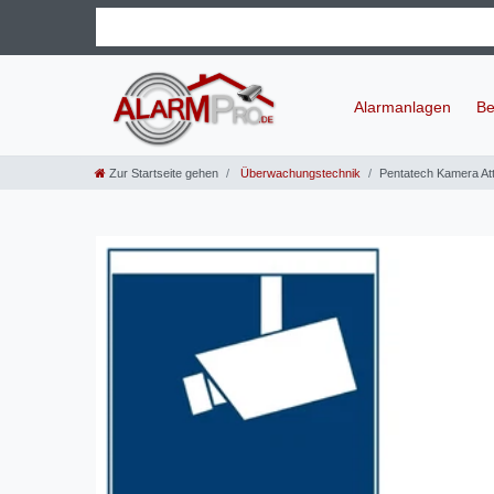
Alarmanlagen
Be
Zur Startseite gehen
Überwachungstechnik
Pentatech Kamera At