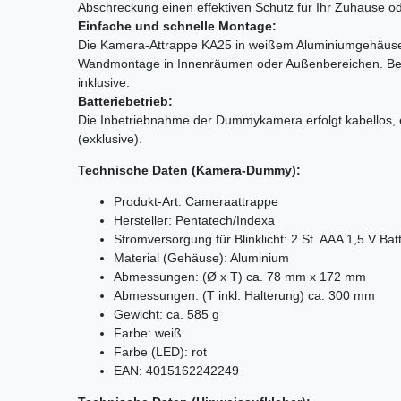
Abschreckung einen effektiven Schutz für Ihr Zuhause o
Einfache und schnelle Montage:
Die Kamera-Attrappe KA25 in weißem Aluminiumgehäuse e
Wandmontage in Innenräumen oder Außenbereichen. Bei d
inklusive.
Batteriebetrieb:
Die Inbetriebnahme der Dummykamera erfolgt kabellos, e
(exklusive).
Technische Daten (Kamera-Dummy):
Produkt-Art: Cameraattrappe
Hersteller: Pentatech/Indexa
Stromversorgung für Blinklicht: 2 St. AAA 1,5 V Bat
Material (Gehäuse): Aluminium
Abmessungen: (Ø x T) ca. 78 mm x 172 mm
Abmessungen: (T inkl. Halterung) ca. 300 mm
Gewicht: ca. 585 g
Farbe: weiß
Farbe (LED): rot
EAN: 4015162242249