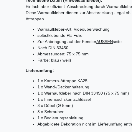
Technische Daten (Hinweisaufkleber):
Einfach aber effizient: Abschreckung durch Warnaufkleber
Diese Warnaufkleber dienen zur Abschreckung - egal ob
Attrappen.
Warnaufkleber-Art: Videoüberwachung
selbstklebende PE-Folie
Zur Anbringung auf der Fenster
AUSSEN
seite
Nach DIN 33450
Abmessungen: 75 x 75 mm
Farbe: blau / weiß
Lieferumfang:
1 x Kamera-Attrappe KA25
1 x Wand-/Deckenhalterung
1 x Warnaufkleber nach DIN 33450 (75 x 75 mm)
1 x Innensechskantschlüssel
3 x Dübel (Ø 5mm)
3 x Schrauben
1 x Bedienungsanleitung
Abgebildete Dekoration nicht im Lieferumfang enth