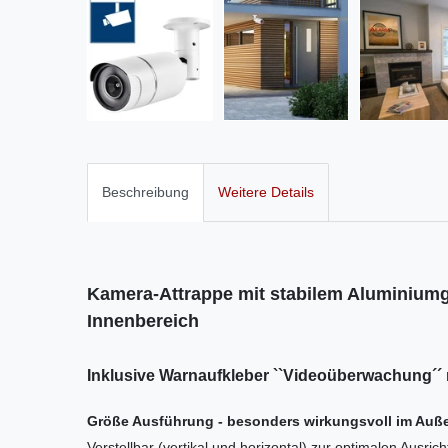
Beschreibung
Weitere Details
Kamera-Attrappe mit stabilem Aluminium
Innenbereich
Inklusive Warnaufkleber ``Videoüberwachung´´ 
Größe Ausführung - besonders wirkungsvoll im Auß
Verstellbar (vertikal und horizontal) zur optimalen Ausric