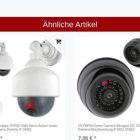
Ähnliche Artikel
rappe SVING Safe Alarm Außen Innen
OLYMPIA Dome Camera Attrappe DC 1
mera Dummy # 19081
Kamera Abschreckung # 5952 05952
 *
7,95 € *