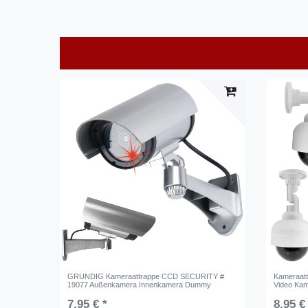
GRUNDIG Kameraattrappe CCD SECURITY #
Kameraatt
19077 Außenkamera Innenkamera Dummy
Video Ka
7,95 € *
8,95 €