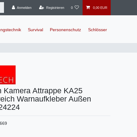
Anmelden
Registrieren
0
0,00 EUR
ngstechnik
Survival
Personenschutz
Schlösser
h Kamera Attrappe KA25
eich Warnaufkleber Außen
 24224
669