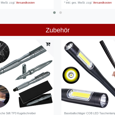
. MwSt.
zzgl.
Versandkosten
*
inkl. ges. MwSt.
zzgl.
Versandkosten
Zubehör
sche Stift TP3 Kugelschreiber
Baseballschläger COB LED Taschenlam