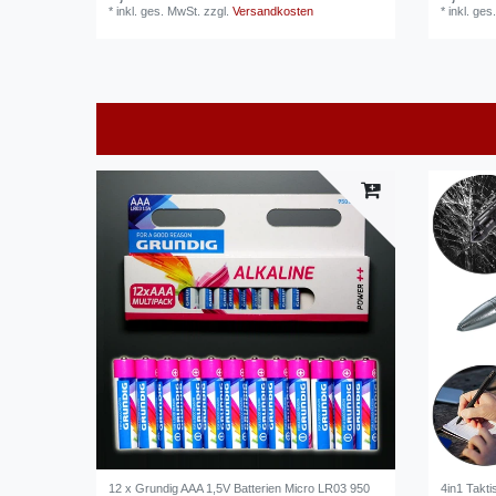
*
inkl. ges. MwSt.
zzgl.
Versandkosten
*
inkl. ges
12 x Grundig AAA 1,5V Batterien Micro LR03 950
4in1 Takti