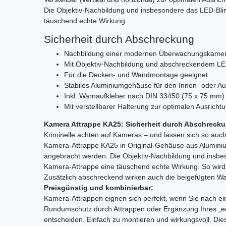
Die Objektiv-Nachbildung und insbesondere das LED-Blin
täuschend echte Wirkung
Sicherheit durch Abschreckung
Nachbildung einer modernen Überwachungskamera
Mit Objektiv-Nachbildung und abschreckendem LED
Für die Decken- und Wandmontage geeignet
Stabiles Aluminiumgehäuse für den Innen- oder A
Inkl. Warnaufkleber nach DIN 33450 (75 x 75 mm)
Mit verstellbarer Halterung zur optimalen Ausricht
Kamera Attrappe KA25: Sicherheit durch Abschrecku
Kriminelle achten auf Kameras – und lassen sich so au
Kamera-Attrappe KA25 in Original-Gehäuse aus Alumini
angebracht werden. Die Objektiv-Nachbildung und insbes
Kamera-Attrappe eine täuschend echte Wirkung. So wird d
Zusätzlich abschreckend wirken auch die beigefügten Wa
Preisgünstig und kombinierbar:
Kamera-Attrappen eignen sich perfekt, wenn Sie nach ein
Rundumschutz durch Attrappen oder Ergänzung Ihres „ec
entscheiden. Einfach zu montieren und wirkungsvoll. Dies