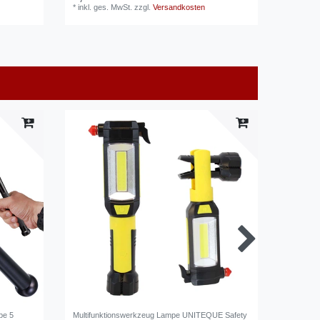
*
inkl. ges. MwSt.
zzgl.
Versandkosten
*
inkl. ge
pe 5
Multifunktionswerkzeug Lampe UNITEQUE Safety
Warnwest