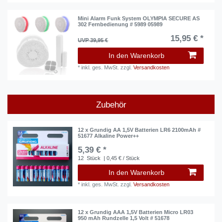
Mini Alarm Funk System OLYMPIA SECURE AS
302 Fernbedienung # 5989 05989
15,95 € *
UVP 39,95 €
In den Warenkorb
*
inkl. ges. MwSt.
zzgl.
Versandkosten
Zubehör
12 x Grundig AA 1,5V Batterien LR6 2100mAh #
51677 Alkaline Power++
5,39 € *
12
Stück
| 0,45 € / Stück
In den Warenkorb
*
inkl. ges. MwSt.
zzgl.
Versandkosten
12 x Grundig AAA 1,5V Batterien Micro LR03
950 mAh Rundzelle 1,5 Volt # 51678