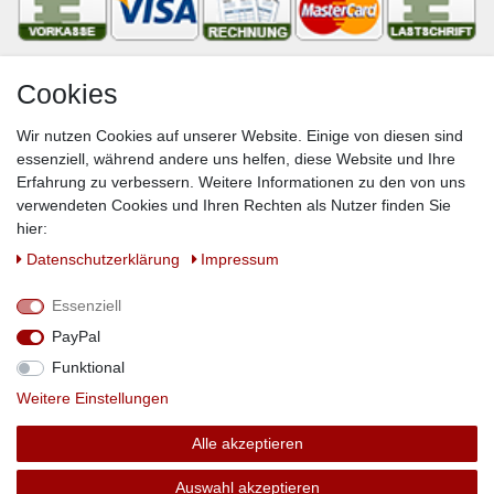
Cookies
Newsletter
Wir nutzen Cookies auf unserer Website. Einige von diesen sind
VORNAME
NACHNAME
essenziell, während andere uns helfen, diese Website und Ihre
Erfahrung zu verbessern. Weitere Informationen zu den von uns
Newsletter
E-MAIL **
verwendeten Cookies und Ihren Rechten als Nutzer finden Sie
Honig
hier:
Hiermit bestätige ich, dass ich die
Daten­schutz­erklärung
gelesen habe. Meine
Daten­schutz­erklärung
Impressum
Einwilligung kann ich jederzeit widerrufen.**
Essenziell
Abonnieren
PayPal
** Hierbei handelt es sich um ein Pflichtfeld.
Funktional
Weitere Einstellungen
© Copyright 2019 DS-Versandhandel. Alle Rechte vorbehalten.
Alle akzeptieren
webdesign by 3W FUTURE
Auswahl akzeptieren