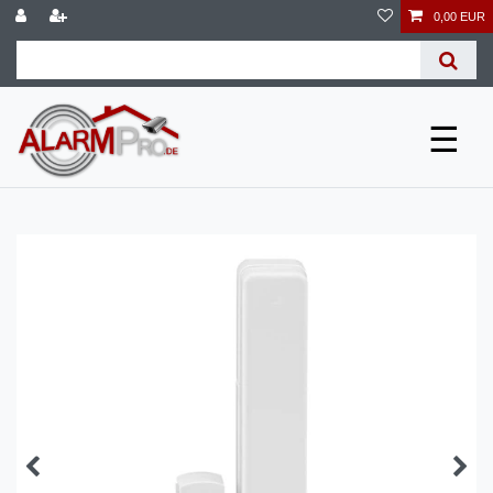
0,00 EUR
☰