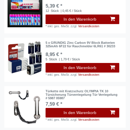
5,39 € *
12
Stück
| 0,45 € / Stück
In den Warenkorb
*
inkl. ges. MwSt.
zzgl.
Versandkosten
5 x GRUNDIG Zinc Carbon 9V Block Batterien
325mAh 6F22 für Rauchmelder 6LR61 # 30233
8,95 € *
5
Stück
| 1,79 € / Stück
In den Warenkorb
*
inkl. ges. MwSt.
zzgl.
Versandkosten
Türkette mit Kratzschutz OLYMPIA TK 10
Türsicherung Türverriegelung Tür Verriegelung
# 5987 05987
7,59 € *
In den Warenkorb
*
inkl. ges. MwSt.
zzgl.
Versandkosten