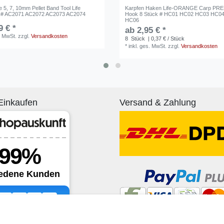
e 5, 7, 10mm Pellet Band Tool Life
Karpfen Haken Life-ORANGE Carp PR
 AC2071 AC2072 AC2073 AC2074
Hook 8 Stück # HC01 HC02 HC03 HC0
HC06
9 € *
ab 2,95 € *
. MwSt.
zzgl.
Versandkosten
8
Stück
| 0,37 € / Stück
*
inkl. ges. MwSt.
zzgl.
Versandkosten
Einkaufen
Versand & Zahlung