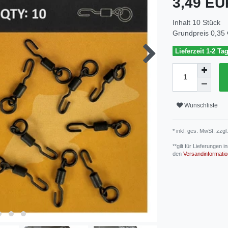
3,49 E
Inhalt
10
Stück
Grundpreis
0,35 
Lieferzeit 1-2 Ta
Wunschliste
* inkl. ges. MwSt. zzgl.
**gilt für Lieferungen
den
Versandinformati