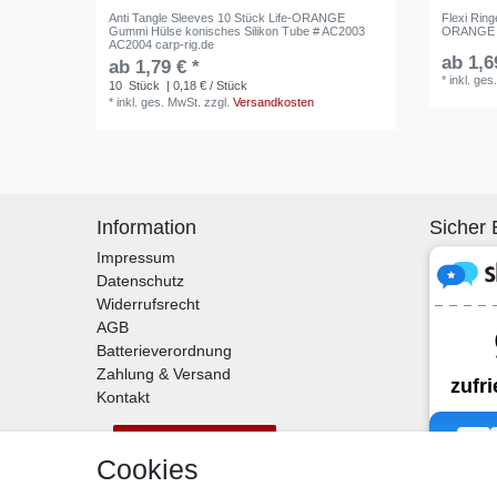
Anti Tangle Sleeves 10 Stück Life-ORANGE
Flexi Ring
Gummi Hülse konisches Silikon Tube # AC2003
ORANGE #
AC2004 carp-rig.de
ab 1,6
ab 1,79 € *
*
inkl. ges
10
Stück
| 0,18 € / Stück
*
inkl. ges. MwSt.
zzgl.
Versandkosten
Information
Sicher 
Impressum
Datenschutz
Widerrufsrecht
AGB
Batterieverordnung
Zahlung & Versand
Kontakt
Vertrag widerrufen
Cookies
Kontakt