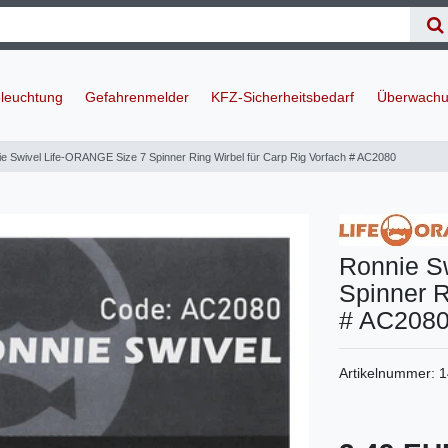
leuchtung
Gefahrenmelder
KFZ-Sicherheitsbedarf
Überwachu
e Swivel Life-ORANGE Size 7 Spinner Ring Wirbel für Carp Rig Vorfach # AC2080
Ronnie S
Spinner R
# AC208
Artikelnummer:
1