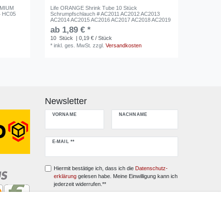
EMIUM
Life ORANGE Shrink Tube 10 Stück
Life-ORA
4 HC05
Schrumpfschlauch # AC2011 AC2012 AC2013
AC2020 
AC2014 AC2015 AC2016 AC2017 AC2018 AC2019
AC2027 
ab 1,89 € *
ab 1,5
10
Stück
| 0,19 € / Stück
10
Stüc
*
inkl. ges. MwSt.
zzgl.
Versandkosten
*
inkl. ge
Newsletter
VORNAME
NACHNAME
Newsletter
E-MAIL **
Honig
Hiermit bestätige ich, dass ich die
Daten­schutz­
erklärung
gelesen habe. Meine Einwilligung kann ich
jederzeit widerrufen.**
Abonnieren