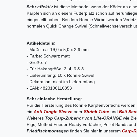
Sehr effektiv
ist diese Methode, wenn der Köder an eine
Karpfen sich an diesem Futterplatz schon auf herumliege
eingestellt haben. Bei dem Ronnie Wirbel werden Verle
normalen Quick Change Swivel (Schnellwechselverschlus
Artikeldetails:
- Maße: ca. 19,0 x 5,0 x 2,6 mm
- Farbe: Schwarz matt
- Größe: 7
- Für Hakengröße: 2, 4, 6 & 8
- Lieferumfang: 10 x Ronnie Swivel
- Dekoration: nicht im Lieferumfang
- EAN: 4823100110853
Sehr einfache Herstellung:
Für die Herstellung des Ronnie Karpfenvorfachs werden 
ein
Anti Tangle Sleeve
oder
Shrink Tube
und
Bait Sc
Weiteres
Top Carp-Zubehör von Life-ORANGE
wie Ble
Rigs, Method Feeder Ready Vorfächer, Pellet Bands un
Friedfischmontagen
finden Sie hier in unserem
Carp-R